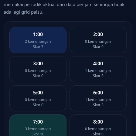
memakai periodik aktual dari data per jam sehingga tidak
ada lagi grid palsu.
1:00
2:00
2 kemenangan
0 kemenangan
Skor 7
Skor 0
3:00
4:00
0 kemenangan
1 kemenangan
Skor 0
Skor 3
5:00
6:00
0 kemenangan
1 kemenangan
Skor 0
Skor 3
7:00
8:00
3 kemenangan
0 kemenangan
Skor 10
Skor 0