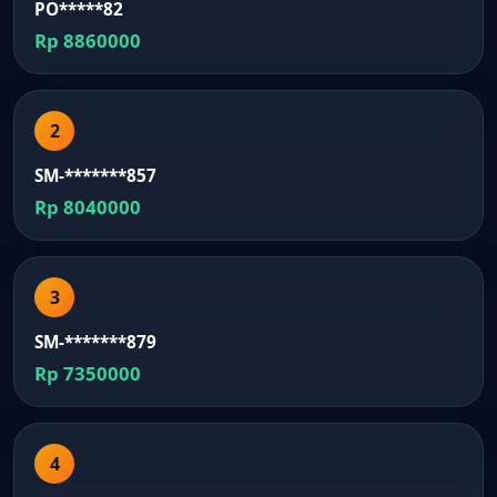
PO*****82
Rp 8860000
2
SM-*******857
Rp 8040000
3
SM-*******879
Rp 7350000
4