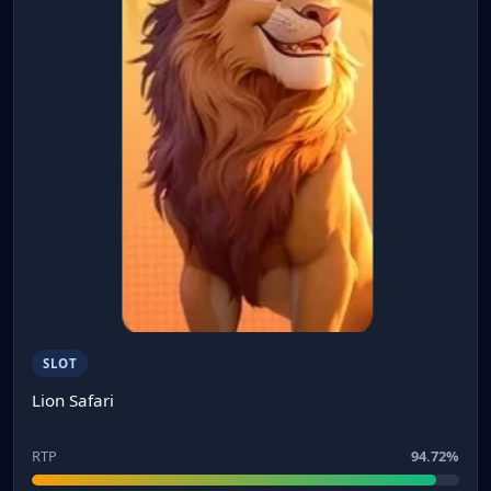
SLOT
Lion Safari
RTP
94.72%