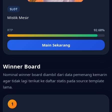
SLOT
Mistik Mesir
RTP
92.68%
Main Sekarang
Winner Board
Nominal winner board diambil dari data pemenang kemarin
agar tidak lagi terikat ke daftar statis pada source template
lama.
1