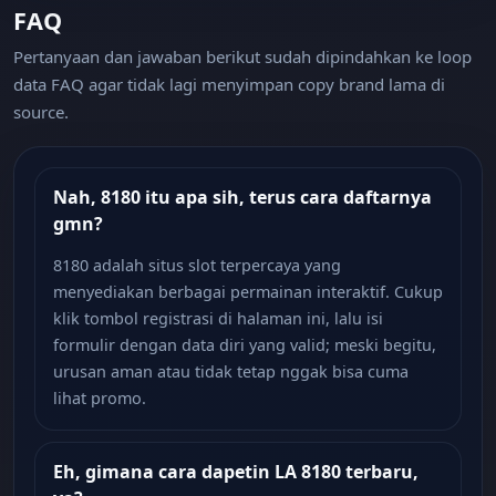
FAQ
Pertanyaan dan jawaban berikut sudah dipindahkan ke loop
data FAQ agar tidak lagi menyimpan copy brand lama di
source.
Nah, 8180 itu apa sih, terus cara daftarnya
gmn?
8180 adalah situs slot terpercaya yang
menyediakan berbagai permainan interaktif. Cukup
klik tombol registrasi di halaman ini, lalu isi
formulir dengan data diri yang valid; meski begitu,
urusan aman atau tidak tetap nggak bisa cuma
lihat promo.
Eh, gimana cara dapetin LA 8180 terbaru,