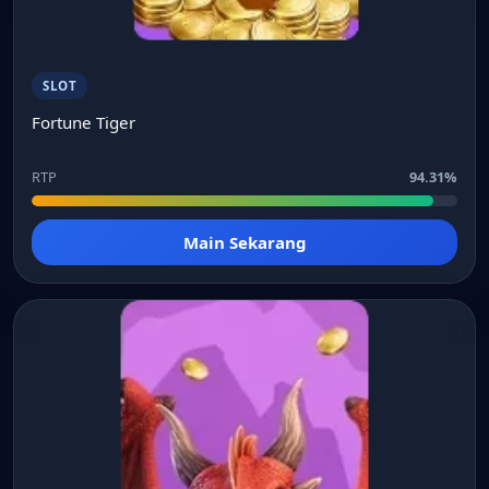
SLOT
Fortune Tiger
RTP
94.31%
Main Sekarang