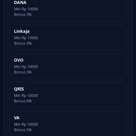
DANA
Min Rp 10000
Bonus 3%
Linkaja
Min Rp 10000
Bonus 3%
OVO
Min Rp 10000
Bonus 3%
QRIS
Min Rp 10000
Bonus 6%
VA
Min Rp 10000
Bonus 5%