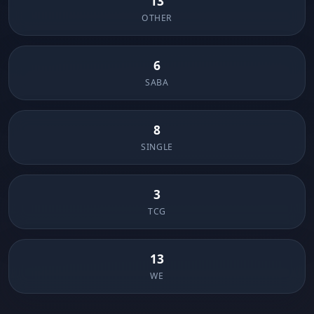
13
OTHER
6
SABA
8
SINGLE
3
TCG
13
WE