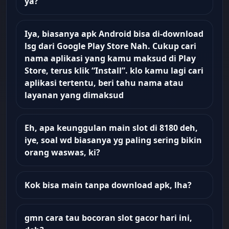
ya?
Iya, biasanya apk Android bisa di‑download
lsg dari Google Play Store Nah. Cukup cari
nama aplikasi yang kamu maksud di Play
Store, terus klik “Install”. klo kamu lagi cari
aplikasi tertentu, beri tahu nama atau
layanan yang dimaksud
Eh, apa keunggulan main slot di 8180 deh,
iye, soal wd biasanya yg paling sering bikin
orang waswas, ki?
Kok bisa main tanpa download apk, lha?
gmn cara tau bocoran slot gacor hari ini,