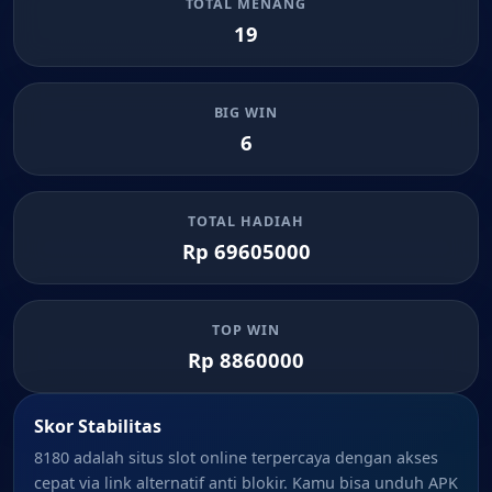
TOTAL MENANG
19
BIG WIN
6
TOTAL HADIAH
Rp 69605000
TOP WIN
Rp 8860000
Skor Stabilitas
8180 adalah situs slot online terpercaya dengan akses
cepat via link alternatif anti blokir. Kamu bisa unduh APK