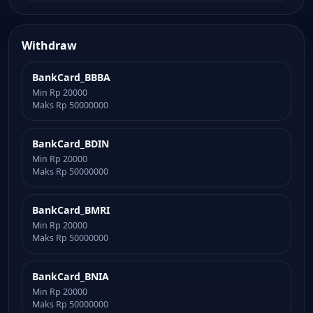
Withdraw
BankCard_BBBA
Min Rp 20000
Maks Rp 50000000
BankCard_BDIN
Min Rp 20000
Maks Rp 50000000
BankCard_BMRI
Min Rp 20000
Maks Rp 50000000
BankCard_BNIA
Min Rp 20000
Maks Rp 50000000