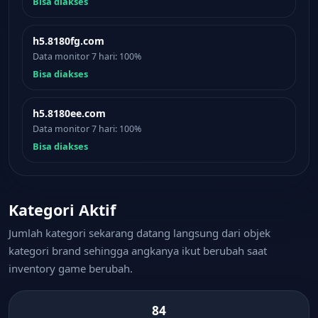
Bisa diakses
h5.8180fg.com
Data monitor 7 hari: 100%
Bisa diakses
h5.8180ee.com
Data monitor 7 hari: 100%
Bisa diakses
Kategori Aktif
Jumlah kategori sekarang datang langsung dari objek
kategori brand sehingga angkanya ikut berubah saat
inventory game berubah.
84